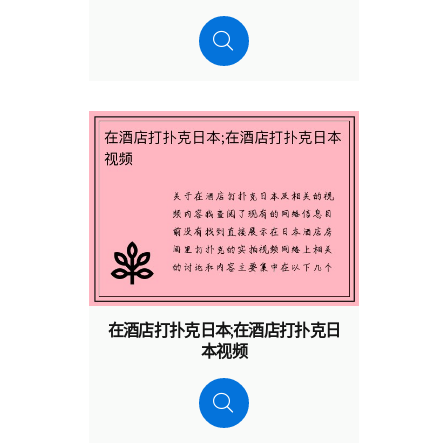
在酒店打扑克日本;在酒店打扑克日
本视频