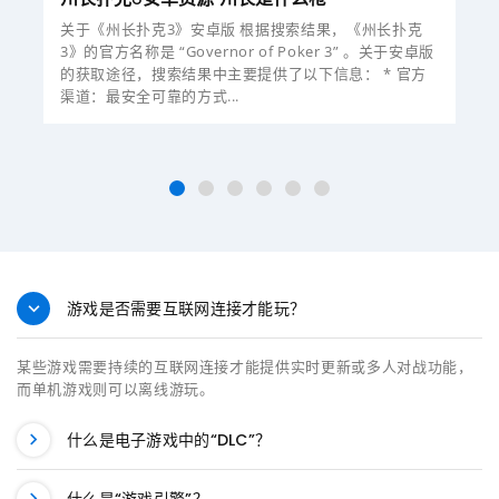
关于《州长扑克3》安卓版 根据搜索结果，《州长扑克
3》的官方名称是 “Governor of Poker 3” 。关于安卓版
的获取途径，搜索结果中主要提供了以下信息： * 官方
渠道：最安全可靠的方式...
游戏是否需要互联网连接才能玩？
某些游戏需要持续的互联网连接才能提供实时更新或多人对战功能，
而单机游戏则可以离线游玩。
什么是电子游戏中的“DLC”？
什么是“游戏引擎”？