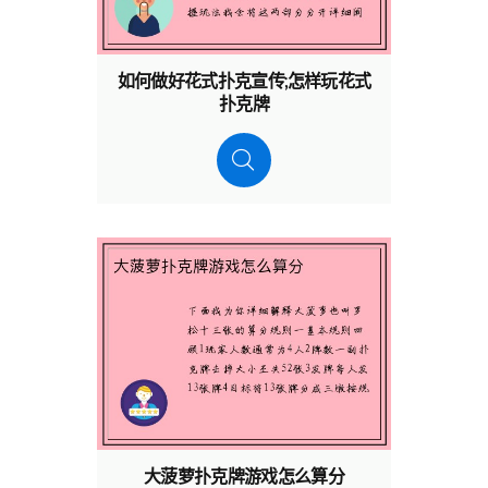
如何做好花式扑克宣传;怎样玩花式
扑克牌
大菠萝扑克牌游戏怎么算分