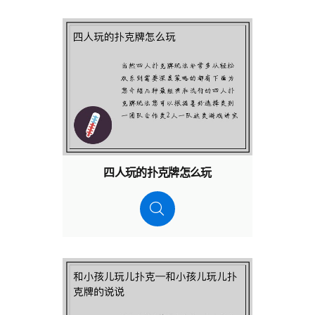
四人玩的扑克牌怎么玩