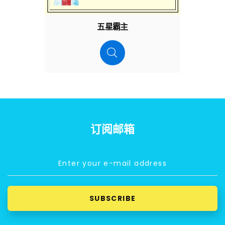
五星霸主
订阅邮箱
Enter your e-mail address
SUBSCRIBE